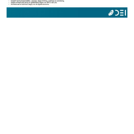
Community of Practice DESF 2
2023 – 2024
De tweede jaargang van de Community of Practice
DESF vond tussen 2023 en 2024 plaats. Tijdens de
DEI Summit 2025
presenteerden we de deliverables
van deze jaargang.
Ook in het tweede jaar van DESF is aan verschillende
onderwerpen gewerkt. Het gaat bijvoorbeeld om het
ecosysteem partnermodel, on- en offboarding,