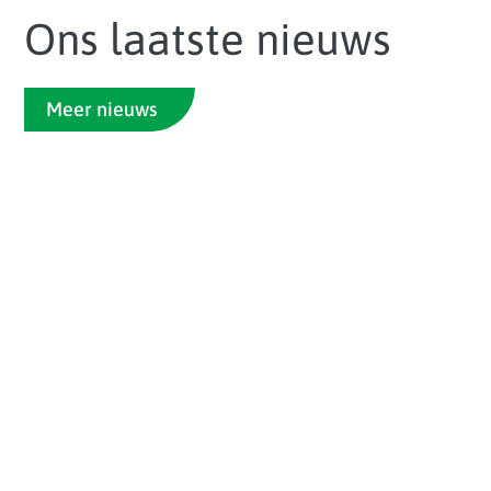
Ons laatste nieuws
Meer nieuws
Hoe meet je of AI daadwerkelijk iets
oplevert? Hoe bereid je werknemers voor
op een andere manier van werken? En hoe...