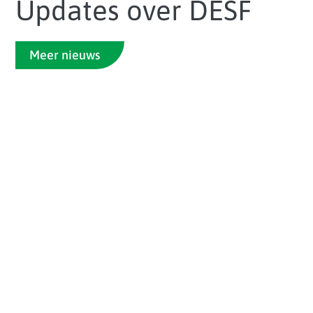
Updates over DESF
Meer nieuws
De CoP Ecosystems is van start gegaan. Dit
jaar komen de EiDT- en DESF-groepen voor
het eerst samen als één community,...