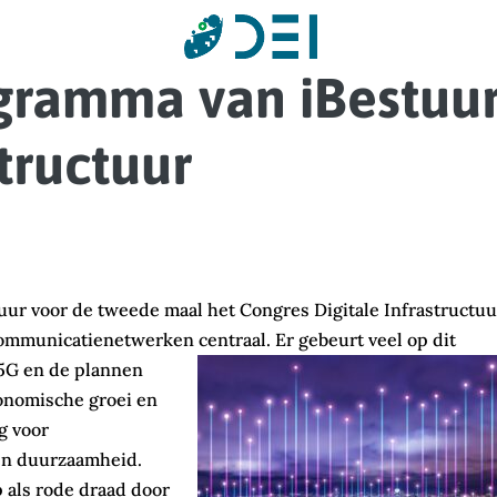
ogramma van iBestuu
structuur
ur voor de tweede maal het Congres Digitale Infrastructuu
communicatienetwerken centraal. Er gebeurt veel op dit
 5G en de plannen
conomische groei en
g voor
 en duurzaamheid.
 als rode draad door