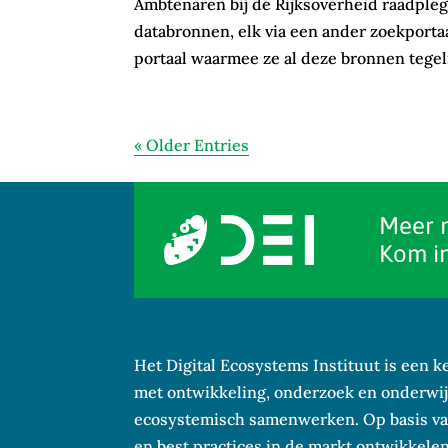
Ambtenaren bij de Rijksoverheid raadpleg
databronnen, elk via een ander zoekport
portaal waarmee ze al deze bronnen tege
« Older Entries
Meer 
Kom in
Het Digital Ecosystems Instituut is een 
met ontwikkeling, onderzoek en onderwijs
ecosystemisch samenwerken. Op basis va
en best practices in de markt ontwikkel