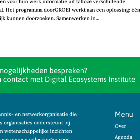
en voor hun werk informatie uit talloze verschillende
aal. Het programma doorGROEI werkt aan een oplossing: éé
lijk kunnen doorzoeken. Samenwerken in...
mogelijkheden bespreken?
 contact met Digital Ecosystems Institute
Menu
kennis- en netwerkorganisatie die
 organisaties ondersteunt bij
Over
n wetenschappelijke inzichten
Agenda
en we nieuwe oplossingen voor