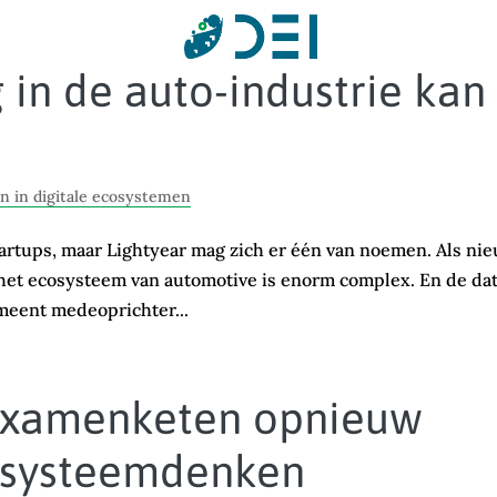
g in de auto-industrie kan
 in digitale ecosystemen
tartups, maar Lightyear mag zich er één van noemen. Als ni
: het ecosysteem van automotive is enorm complex. En de da
 meent medeoprichter...
 examenketen opnieuw
cosysteemdenken