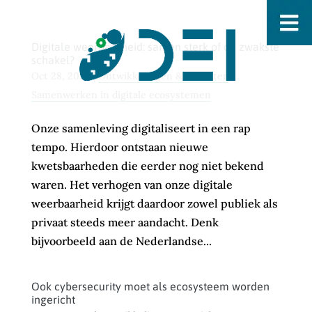
Digitale weerbaarheid: samen sterk of de zwakste
schakel?
Oct 28, 2024
|
Ontwikkelingen & Inzichten
,
Samenwerken in digitale ecosystemen
Onze samenleving digitaliseert in een rap
tempo. Hierdoor ontstaan nieuwe
kwetsbaarheden die eerder nog niet bekend
waren. Het verhogen van onze digitale
weerbaarheid krijgt daardoor zowel publiek als
privaat steeds meer aandacht. Denk
bijvoorbeeld aan de Nederlandse...
Ook cybersecurity moet als ecosysteem worden
ingericht