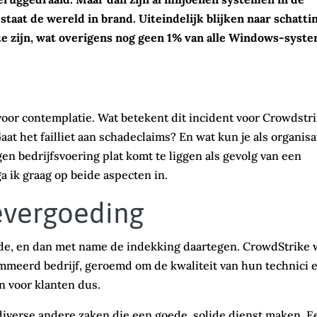
taat de wereld in brand. Uiteindelijk blijken naar schatti
e zijn, wat overigens nog geen 1% van alle Windows-syst
voor contemplatie. Wat betekent dit incident voor Crowdstr
Gaat het failliet aan schadeclaims? En wat kun je als organisa
n bedrijfsvoering plat komt te liggen als gevolg van een
 ga ik graag op beide aspecten in.
evergoeding
hade, en dan met name de indekking daartegen. CrowdStrike 
ommeerd bedrijf, geroemd om de kwaliteit van hun technici 
n voor klanten dus.
 diverse andere zaken die een goede, solide dienst maken. E