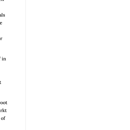
als
te
or
 in
t
root
rkt
 of