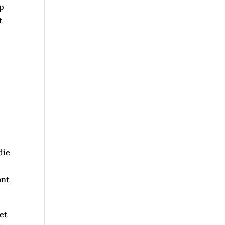
op
t
die
ant
et