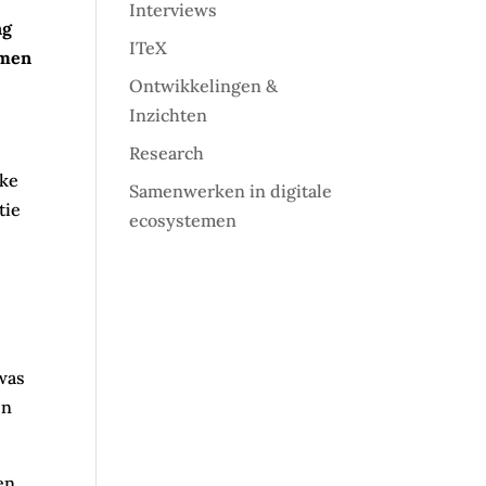
Interviews
ng
ITeX
emen
Ontwikkelingen &
Inzichten
Research
ike
Samenwerken in digitale
tie
ecosystemen
was
en
en