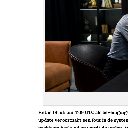
Het is 19 juli om 4:09 UTC als beveiligi
update veroorzaakt een fout in de syst
probleem herkend en wordt de update te