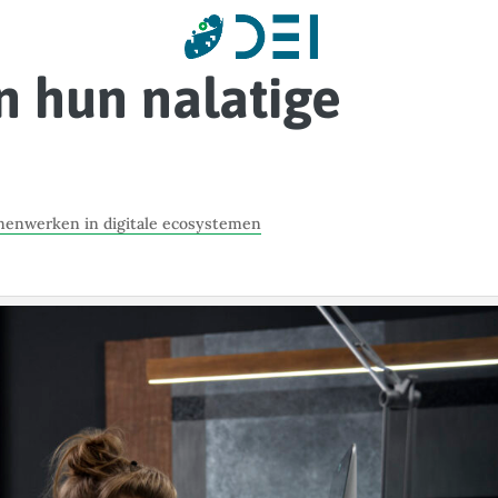
n hun nalatige
enwerken in digitale ecosystemen