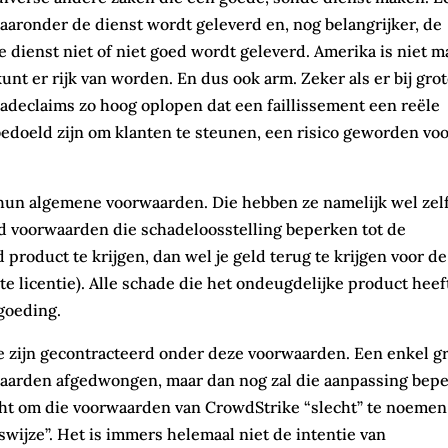
aronder de dienst wordt geleverd en, nog belangrijker, de
e dienst niet of niet goed wordt geleverd. Amerika is niet m
unt er rijk van worden. En dus ook arm. Zeker als er bij gro
adeclaims zo hoog oplopen dat een faillissement een reële
bedoeld zijn om klanten te steunen, een risico geworden vo
 hun algemene voorwaarden. Die hebben ze namelijk wel zelf
d voorwaarden die schadeloosstelling beperken tot de
roduct te krijgen, dan wel je geld terug te krijgen voor de
te licentie). Alle schade die het ondeugdelijke product heef
rgoeding.
e zijn gecontracteerd onder deze voorwaarden. Een enkel g
waarden afgedwongen, maar dan nog zal die aanpassing bepe
ocht om die voorwaarden van CrowdStrike “slecht” te noemen
swijze”. Het is immers helemaal niet de intentie van