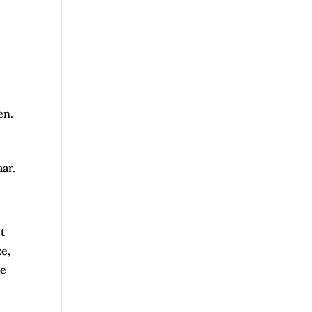
en.
ar.
t
ze,
te