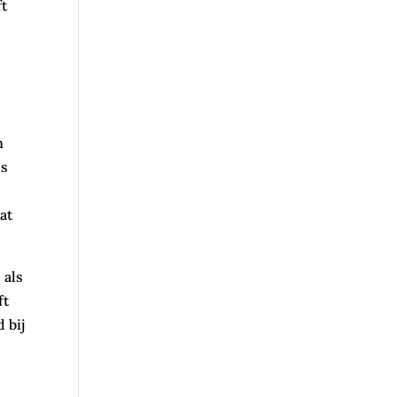
ft
n
ls
at
 als
ft
 bij