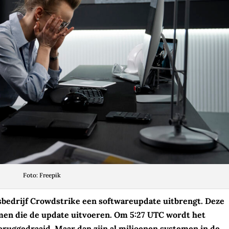
Foto: Freepik
ngsbedrijf Crowdstrike een softwareupdate uitbrengt. Deze
emen die de update uitvoeren. Om 5:27 UTC wordt het
ruggedraaid. Maar dan zijn al miljoenen systemen in de