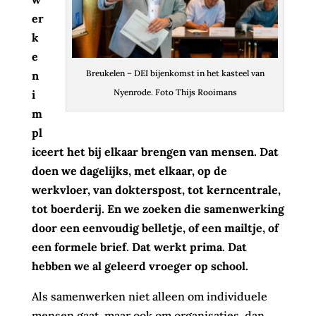
er
k
e
Breukelen – DEI bijenkomst in het kasteel van
n
Nyenrode. Foto Thijs Rooimans
i
m
pl
iceert het bij elkaar brengen van mensen. Dat
doen we dagelijks, met elkaar, op de
werkvloer, van dokterspost, tot kerncentrale,
tot boerderij. En we zoeken die samenwerking
door een eenvoudig belletje, of een mailtje, of
een formele brief. Dat werkt prima. Dat
hebben we al geleerd vroeger op school.
Als samenwerken niet alleen om individuele
mensen gaat, maar ook om organisaties, dan