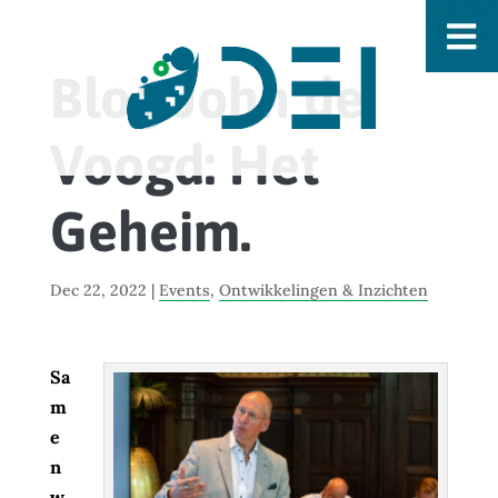
Blog John de
Voogd: Het
Geheim.
Dec 22, 2022
|
Events
,
Ontwikkelingen & Inzichten
Sa
m
e
n
w