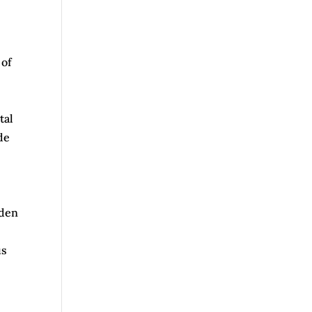
 of
tal
de
nden
us