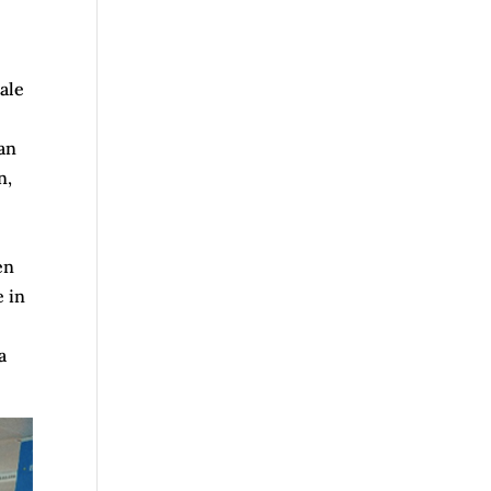
tale
an
n,
en
e in
a