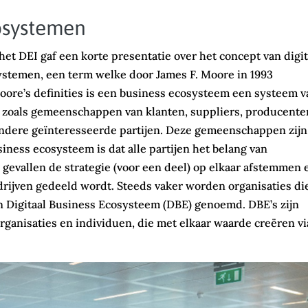
cosystemen
 het DEI gaf een korte presentatie over het concept van digi
stemen, een term welke door James F. Moore in 1993
oore’s definities is een business ecosysteem een systeem v
 zoals gemeenschappen van klanten, suppliers, producente
ndere geïnteresseerde partijen. Deze gemeenschappen zijn
siness ecosysteem is dat alle partijen het belang van
 gevallen de strategie (voor een deel) op elkaar afstemmen 
drijven gedeeld wordt. Steeds vaker worden organisaties di
n Digitaal Business Ecosysteem (DBE) genoemd. DBE’s zijn
ganisaties en individuen, die met elkaar waarde creëren vi