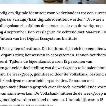
ig om digitale identiteit voor Nederlanders tot een succes
enaar van zijn/haar digitale identiteit worden.” Dit waren
die gedaan zijn tijdens de eerste sessie van de werkgroep
ijdag 4 september. Een verslag van de ochtend met Maarten K
Fintech van het Digital Ecosystems Institute.
 Ecosystems Institute. Dit instituut richt zich op een nieu
organisaties; het werken in ecosystemen. Binnen het them
ieerd. Tijdens de bijeenkomst waren 15 personen van
een gedeelde doelstelling van de werkgroep te bepalen bin
nt. De werkgroep, geïnitieerd door de Volksbank, bestond 
ch-bedrijven en overheidsorganisaties. Personen met
ngen met elkaar in gesprek over Fintech, verschillende vor
ang van samenwerken. De Volksbank initieerde de werkgroep 
itgenodigd werden om deel te nemen. Uiteindelijk waren 15