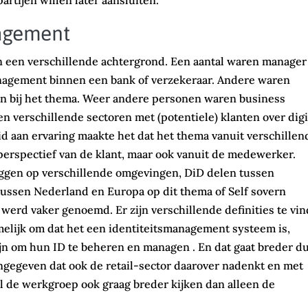
artijen willen later aansluiten.
nagement
een verschillende achtergrond. Een aantal waren manager
anagement binnen een bank of verzekeraar. Andere waren
en bij het thema. Weer andere personen waren business
 verschillende sectoren met (potentiele) klanten over digi
 aan ervaring maakte het dat het thema vanuit verschillen
erspectief van de klant, maar ook vanuit de medewerker.
gen op verschillende omgevingen, DiD delen tussen
tussen Nederland en Europa op dit thema of Self sovern
, werd vaker genoemd. Er zijn verschillende definities te vi
amelijk om dat het een identiteitsmanagement systeem is,
 zijn om hun ID te beheren en managen . En dat gaat breder d
ngegeven dat ook de retail-sector daarover nadenkt en met
l de werkgroep ook graag breder kijken dan alleen de