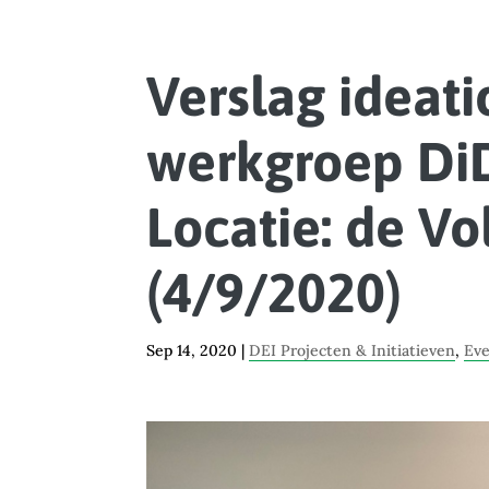
Verslag ideati
werkgroep Di
Locatie: de Vo
(4/9/2020)
Sep 14, 2020
|
DEI Projecten & Initiatieven
,
Ev