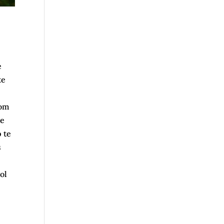
e
te
 om
te
 te
s
ol