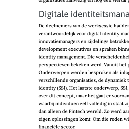
organisaties aanwezig en nog een viertal p
Digitale identiteitsma
De deelnemers van de werksessie hadden 
verantwoordelijk voor digital identity m
innovatiemanagers en zijdelings betrokk
development executives en spraken binnen
identity management. Die verscheidenheid
perspectieven bekeken werd. Vanuit het p
Onderwerpen werden besproken als inlog
verschillende organisaties, de dynamiek 
identity (SSI). Het laatste onderwerp, SSI
over dit concept, maar het gaat er voorn
waarbij individuen zelf volledig in staat
dan alleen de Fintech wereld. Zo werd aa
eigen oplossingen komt. Om die reden wi
financiële sector.