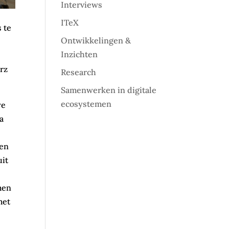
Interviews
ITeX
 te
Ontwikkelingen &
Inzichten
orz
Research
Samenwerken in digitale
ecosystemen
we
a
nen
uit
men
met