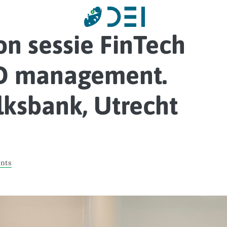
on sessie FinTech
D management.
lksbank, Utrecht
ents