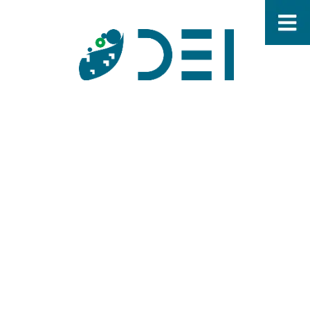
Research
Sinds de start van het nieuwe millennium is de
belangstelling en aandacht voor het
onderzoeksgebied Digitale Ecosystemen sterk
toegenomen. Het concept is gebaseerd op het
principe van co-creatie waardoor partners
gezamenlijk nieuwe producten en diensten kunnen
ontwikkelen. Daarnaast ontstaan er mogelijkheden
om nieuwe markten te betreden die bedrijven en
organisaties op eigen kracht niet kunnen bereiken.
Ondanks de toegenomen onderzoeken en publicaties
op dit gebied zijn veel wetenschappelijke vragen nog
niet of onvoldoende beantwoordt.