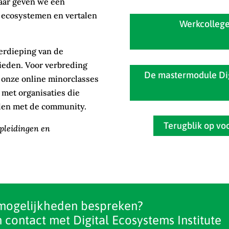
Daar geven we een
e ecosystemen en vertalen
Werkcollege
erdieping van de
ieden. Voor verbreding
De mastermodule Dig
 onze online minorclasses
met organisaties die
llen met de community.
Terugblik op v
opleidingen en
mogelijkheden bespreken?
 contact met Digital Ecosystems Institute