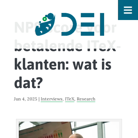
NPS-score voor
betalende ITeX-
klanten: wat is
dat?
Jun 4, 2025
|
Interviews
,
ITeX
,
Research