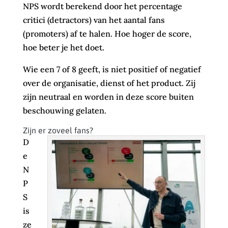
NPS wordt berekend door het percentage
critici (detractors) van het aantal fans
(promoters) af te halen. Hoe hoger de score,
hoe beter je het doet.
Wie een 7 of 8 geeft, is niet positief of negatief
over de organisatie, dienst of het product. Zij
zijn neutraal en worden in deze score buiten
beschouwing gelaten.
Zijn er zoveel fans?
D
e
N
P
S
is
ze