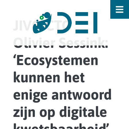
JIVC-CTO
Olivier Sessink:
‘Ecosystemen
kunnen het
enige antwoord
zijn op digitale