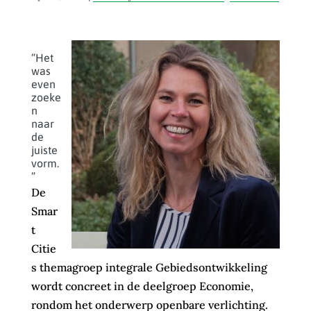
“Het
was
even
zoeke
n
naar
de
juiste
vorm.
”
De
Smar
t
Citie
s themagroep integrale Gebiedsontwikkeling
wordt concreet in de deelgroep Economie,
rondom het onderwerp openbare verlichting.