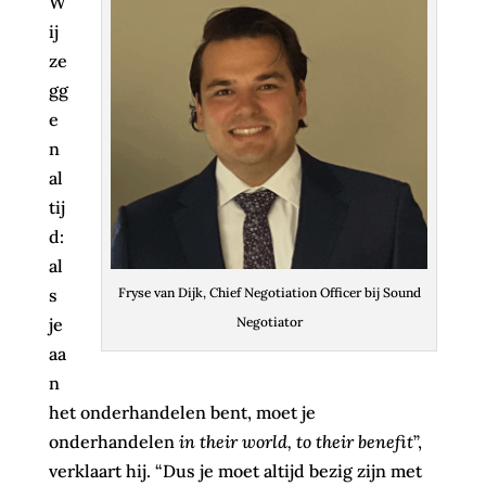
W
ij
ze
gg
e
n
al
tij
d:
al
s
Fryse van Dijk, Chief Negotiation Officer bij Sound
je
Negotiator
aa
n
het onderhandelen bent, moet je
onderhandelen
in their world, to their benefit
”,
verklaart hij. “Dus je moet altijd bezig zijn met