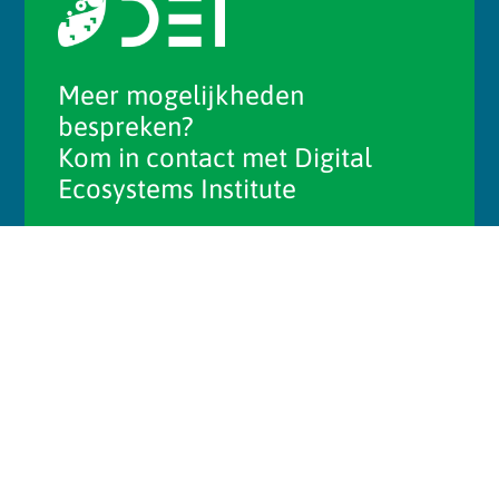
Meer mogelijkheden
bespreken?
Kom in contact met Digital
Ecosystems Institute
Contact
Het Digital Ecosystems Instituut is een kennis- en
netwerkorganisatie die met ontwikkeling, onderzoek
en onderwijs organisaties ondersteunt bij
ecosystemisch samenwerken. Op basis van
wetenschappelijke inzichten en best practices in de