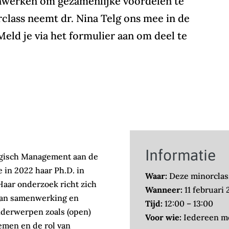
enwerken om gezamenlijke voordelen te
rclass neemt dr. Nina Telg ons mee in de
Meld je via het formulier aan om deel te
Informatie
ategisch Management aan de
 in 2022 haar Ph.D. in
Waar:
Deze minorclass
 Haar onderzoek richt zich
Wanneer:
11 februari
 van samenwerking en
Tijd:
12:00 – 13:00
nderwerpen zoals (open)
Voor wie:
Iedereen me
temen en de rol van