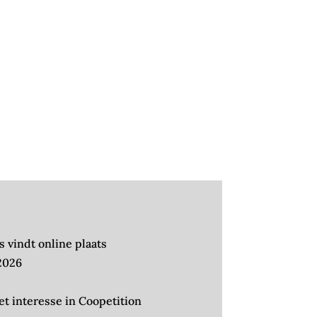
 vindt online plaats
 2026
t interesse in Coopetition